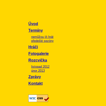
Úvod
Termíny
nemůžou jít hrát
předešlé sezóny
Hráči
Fotogalerie
Rozcvička
listopad 2012
únor 2013
Zprávy
Kontakt