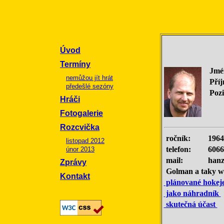
Úvod
Termíny
Jmé
nemůžou jít hrát
Příj
předešlé sezóny
Pozi
Hráči
Fotogalerie
Rozcvička
ročník:
1964
listopad 2012
telefon:
6066
únor 2013
mail:
hanz
Zprávy
Golman a taky web
Kontakt
plánované hokej
jako náhradník
skutečná účast